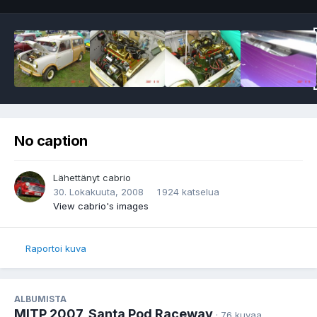
No caption
Lähettänyt
cabrio
30. Lokakuuta, 2008
1 924 katselua
View cabrio's images
Raportoi kuva
ALBUMISTA
MITP 2007, Santa Pod Raceway
· 76 kuvaa