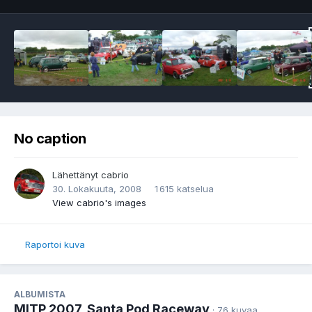
No caption
Lähettänyt
cabrio
30. Lokakuuta, 2008
1 615 katselua
View cabrio's images
Raportoi kuva
ALBUMISTA
MITP 2007, Santa Pod Raceway
· 76 kuvaa