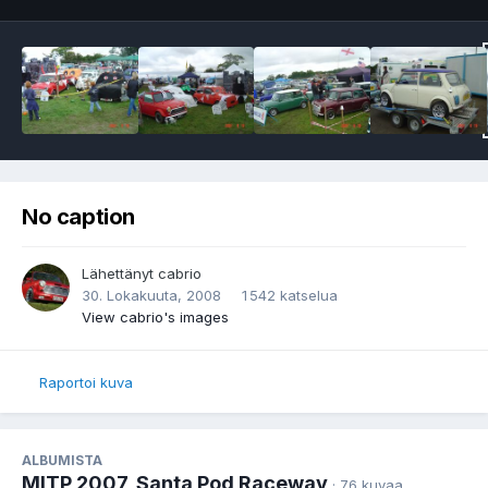
No caption
Lähettänyt
cabrio
30. Lokakuuta, 2008
1 542 katselua
View cabrio's images
Raportoi kuva
ALBUMISTA
MITP 2007, Santa Pod Raceway
· 76 kuvaa