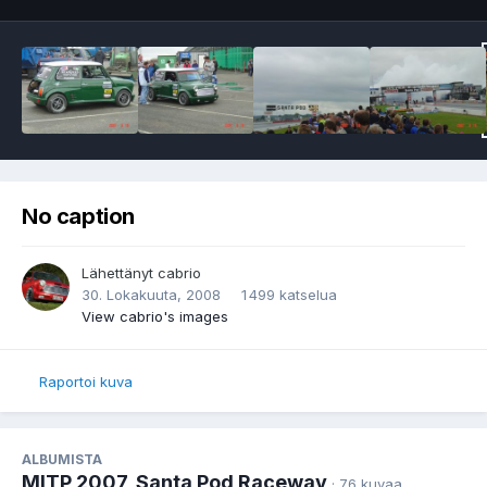
No caption
Lähettänyt
cabrio
30. Lokakuuta, 2008
1 499 katselua
View cabrio's images
Raportoi kuva
ALBUMISTA
MITP 2007, Santa Pod Raceway
· 76 kuvaa