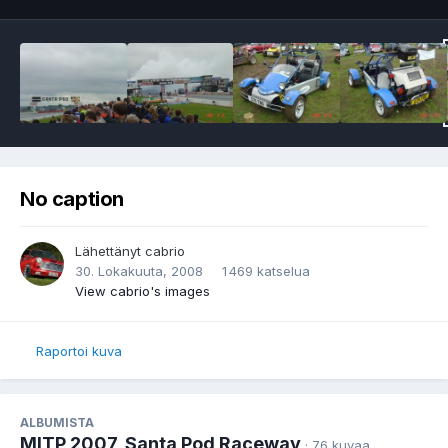
No caption
Lähettänyt
cabrio
30. Lokakuuta, 2008
1 469 katselua
View cabrio's images
Raportoi kuva
ALBUMISTA
MITP 2007, Santa Pod Raceway
· 76 kuvaa