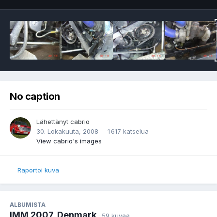
No caption
Lähettänyt
cabrio
30. Lokakuuta, 2008
1 617 katselua
View cabrio's images
Raportoi kuva
ALBUMISTA
IMM 2007, Denmark
· 59 kuvaa