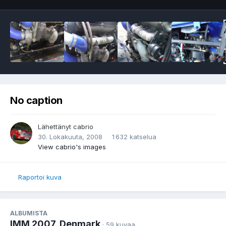
No caption
Lähettänyt
cabrio
30. Lokakuuta, 2008
1 632 katselua
View cabrio's images
Raportoi kuva
ALBUMISTA
IMM 2007, Denmark
· 59 kuvaa