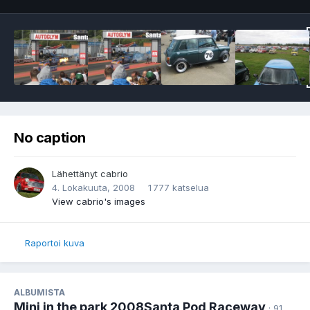
No caption
Lähettänyt
cabrio
4. Lokakuuta, 2008
1 777 katselua
View cabrio's images
Raportoi kuva
ALBUMISTA
Mini in the park 2008Santa Pod Raceway
· 91