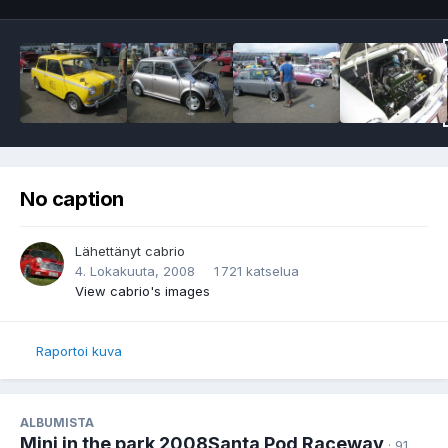
No caption
Lähettänyt
cabrio
4. Lokakuuta, 2008
1 721 katselua
View cabrio's images
Raportoi kuva
ALBUMISTA
Mini in the park 2008Santa Pod Raceway
· 91