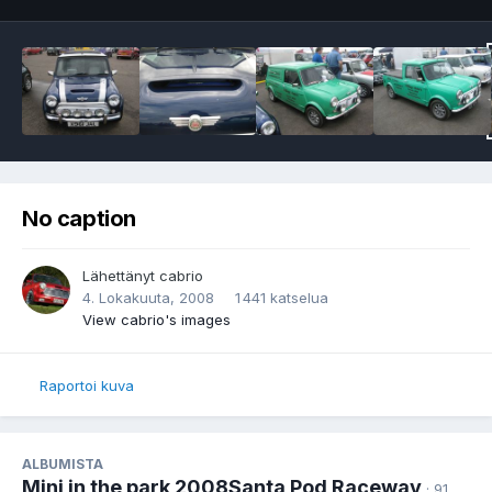
No caption
Lähettänyt
cabrio
4. Lokakuuta, 2008
1 441 katselua
View cabrio's images
Raportoi kuva
ALBUMISTA
Mini in the park 2008Santa Pod Raceway
· 91