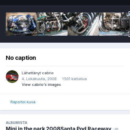
No caption
Lähettänyt
cabrio
4. Lokakuuta, 2008
1 501 katselua
View cabrio's images
Raportoi kuva
ALBUMISTA
Mini in the park 2008Santa Pod Raceway
· 91