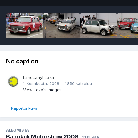
No caption
Lähettänyt
Laza
1. Kesäkuuta, 2008
1 850 katselua
View Laza's images
Raportoi kuva
ALBUMISTA
Bangkok Motorshow 2008
· 21 kuvaa