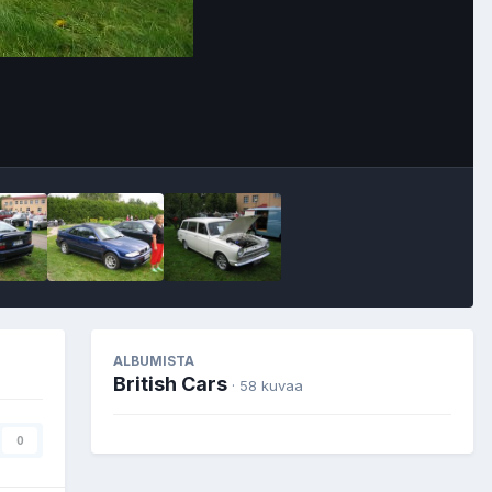
Image Tools
ALBUMISTA
British Cars
· 58 kuvaa
0