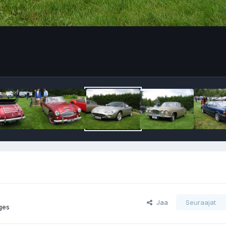
Jaa
Seuraajat
ges