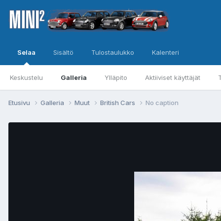
Selaa
Sisältö
Tulostaulukko
Kalenteri
Keskustelu
Galleria
Ylläpito
Aktiiviset käyttäjät
Etusivu
Galleria
Muut
British Cars
No caption