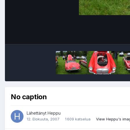
No caption
Lähettänyt
Heppu
12. Elokuuta, 2007
1 609 katselua
View Heppu's ima