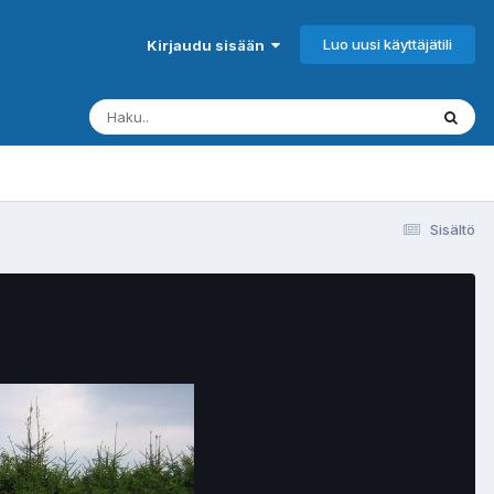
Luo uusi käyttäjätili
Kirjaudu sisään
Sisältö