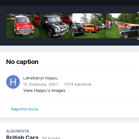
No caption
Lähettänyt
Heppu
12. Elokuuta, 2007
1 474 katselua
View Heppu's images
Raportoi kuva
ALBUMISTA
British Cars
· 58 kuvaa