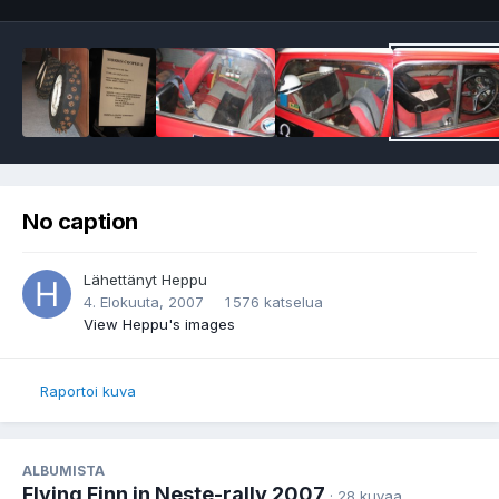
No caption
Lähettänyt
Heppu
4. Elokuuta, 2007
1 576 katselua
View Heppu's images
Raportoi kuva
ALBUMISTA
Flying Finn in Neste-rally 2007
· 28 kuvaa