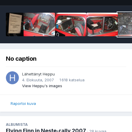
No caption
Lähettänyt
Heppu
4. Elokuuta, 2007
1 618 katselua
View Heppu's images
Raportoi kuva
ALBUMISTA
Flying Finn in Neste-rally 2007
· 28 kuvaa