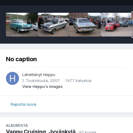
No caption
Lähettänyt
Heppu
1. Toukokuuta, 2007
1 477 katselua
View Heppu's images
Raportoi kuva
ALBUMISTA
Vappu Cruising, Jyväskylä
· 92 kuvaa