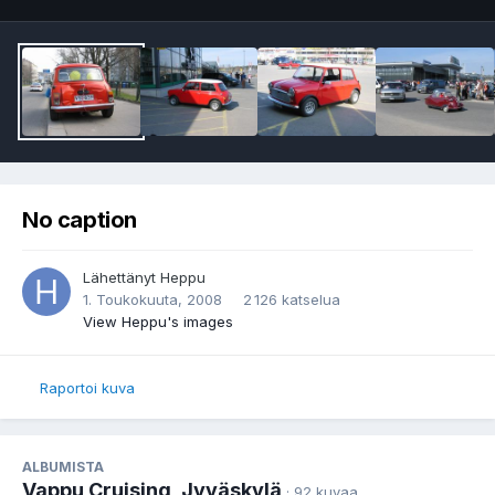
No caption
Lähettänyt
Heppu
1. Toukokuuta, 2008
2 126 katselua
View Heppu's images
Raportoi kuva
ALBUMISTA
Vappu Cruising, Jyväskylä
· 92 kuvaa