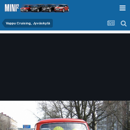
Vappu Cruising, Jyväskylä