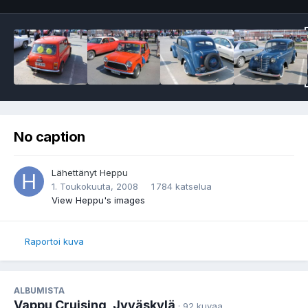
No caption
Lähettänyt
Heppu
1. Toukokuuta, 2008
1 784 katselua
View Heppu's images
Raportoi kuva
ALBUMISTA
Vappu Cruising, Jyväskylä
· 92 kuvaa