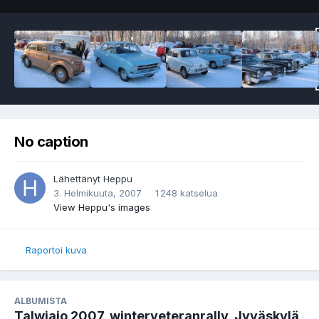
No caption
Lähettänyt
Heppu
3. Helmikuuta, 2007
1 248 katselua
View Heppu's images
Raportoi kuva
ALBUMISTA
Talwiajo 2007, winterveteranrally, Jyväskylä
·