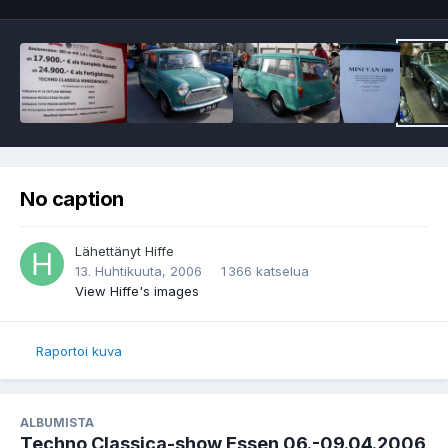
No caption
Lähettänyt
Hiffe
13. Huhtikuuta, 2006
1 366 katselua
View Hiffe's images
Raportoi kuva
ALBUMISTA
Techno Classica-show Essen 06.-09.04.2006