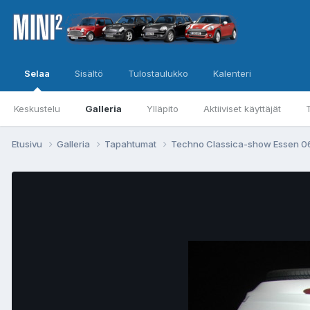
Selaa
Sisältö
Tulostaulukko
Kalenteri
Keskustelu
Galleria
Ylläpito
Aktiiviset käyttäjät
Etusivu
Galleria
Tapahtumat
Techno Classica-show Essen 0