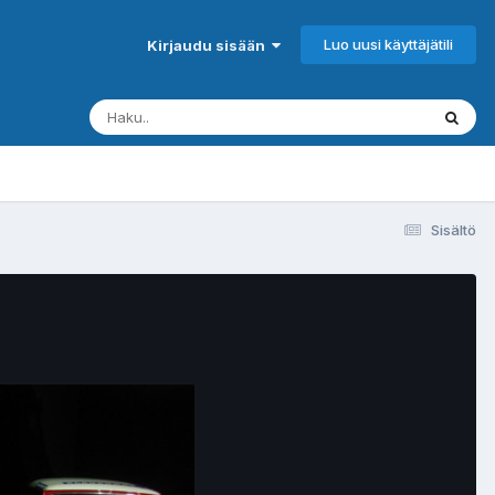
Luo uusi käyttäjätili
Kirjaudu sisään
Sisältö