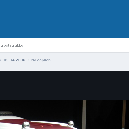
Tulostaulukko
6.-09.04.2006
No caption