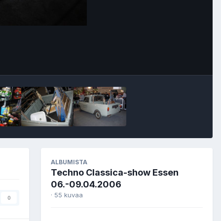
Image Tools
ALBUMISTA
Techno Classica-show Essen
06.-09.04.2006
· 55 kuvaa
0