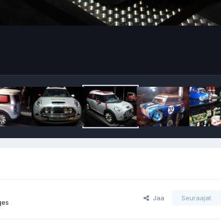
Jaa
Seuraajat
ges