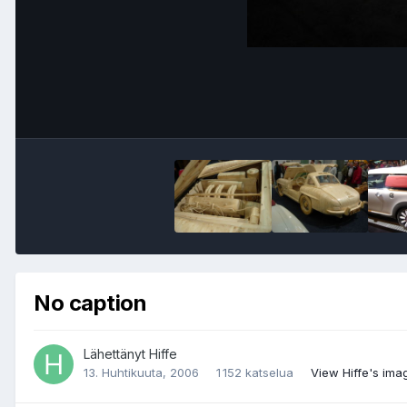
No caption
Lähettänyt
Hiffe
13. Huhtikuuta, 2006
1 152 katselua
View Hiffe's ima