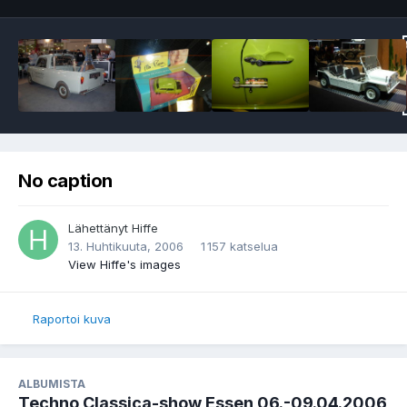
No caption
Lähettänyt
Hiffe
13. Huhtikuuta, 2006
1 157 katselua
View Hiffe's images
Raportoi kuva
ALBUMISTA
Techno Classica-show Essen 06.-09.04.2006