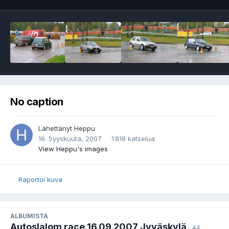
No caption
Lähettänyt
Heppu
16. Syyskuuta, 2007
1 818 katselua
View Heppu's images
Raportoi kuva
ALBUMISTA
Autoslalom race 16.09.2007 Jyväskylä
· 44