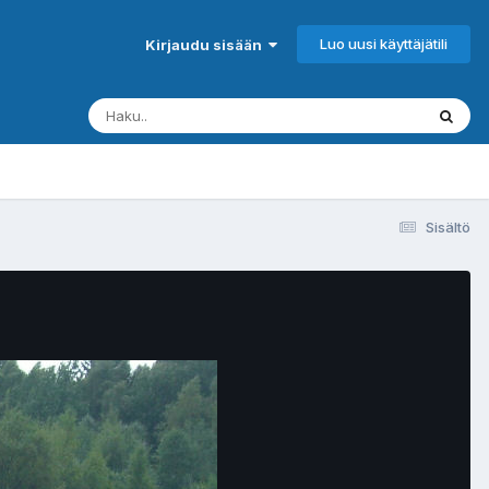
Luo uusi käyttäjätili
Kirjaudu sisään
Sisältö