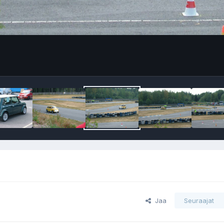
Jaa
Seuraajat