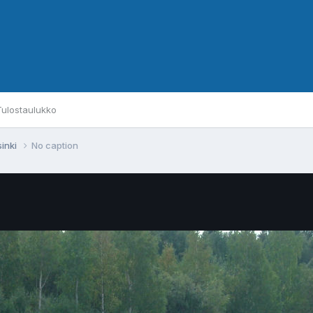
Tulostaulukko
sinki
No caption