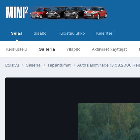
Selaa
Sisältö
Tulostaulukko
Kalenteri
Keskustelu
Galleria
Ylläpito
Aktiiviset käyttäjät
Etusivu
Galleria
Tapahtumat
Autoslalom race 13.08.2006 Hel