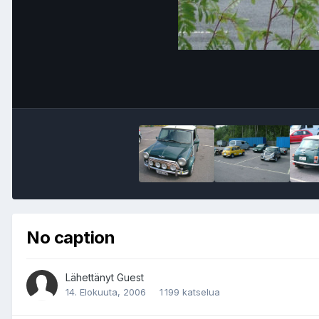
No caption
Lähettänyt Guest
14. Elokuuta, 2006
1 199 katselua