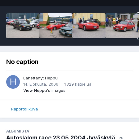
No caption
Lähettänyt
Heppu
14. Elokuuta, 2006
1 329 katselua
View Heppu's images
Raportoi kuva
ALBUMISTA
Autoslalom race 23.05.2004 Jyväskylä
· 28