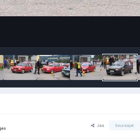
Jaa
Seuraajat
ges