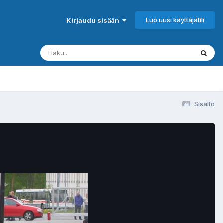
Luo uusi käyttäjätili
Kirjaudu sisään
Sisältö