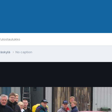
Tulostaulukko
väskylä
No caption