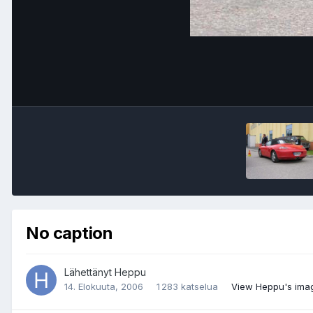
No caption
Lähettänyt
Heppu
14. Elokuuta, 2006
1 283 katselua
View Heppu's ima