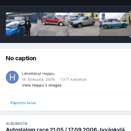
No caption
Lähettänyt
Heppu
14. Elokuuta, 2006
1 377 katselua
View Heppu's images
Raportoi kuva
ALBUMISTA
Autoslalom race 21.05 / 17.09.2006 Jyväskylä