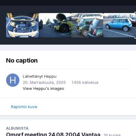
No caption
Lähettänyt
Heppu
20. Marraskuuta, 2005
1 456 katselua
View Heppu's images
Raportoi kuva
ALBUMISTA
Omorf meeting 24.08.2004 Vantaa
· 19 kuvaa