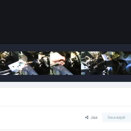
Jaa
Seuraajat