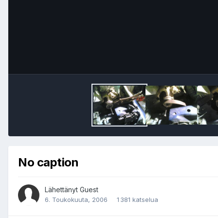
No caption
Lähettänyt Guest
6. Toukokuuta, 2006
1 381 katselua