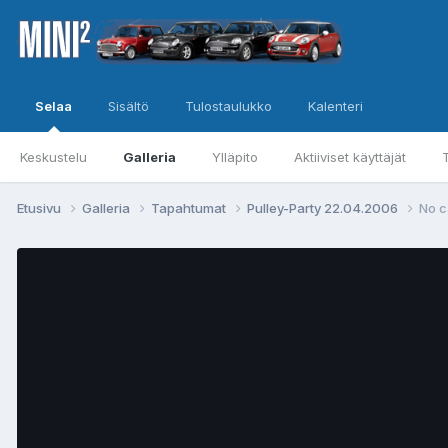
Selaa
Sisältö
Tulostaulukko
Kalenteri
Keskustelu
Galleria
Ylläpito
Aktiiviset käyttäjät
Etusivu
Galleria
Tapahtumat
Pulley-Party 22.04.2006
No c