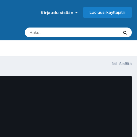
Luo uusi käyttäjätili
Kirjaudu sisään
Sisältö