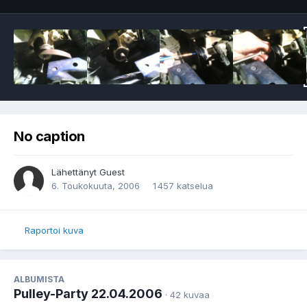
No caption
Lähettänyt Guest
6. Toukokuuta, 2006
1 457 katselua
Raportoi kuva
ALBUMISTA
Pulley-Party 22.04.2006
· 42 kuvaa