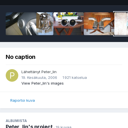
No caption
Lähettänyt
Peter_lin
19. Kesäkuuta, 2006
1 921 katselua
View Peter_lin's images
Raportoi kuva
ALBUMISTA
Peter_lin's project
· 19 kuvaa