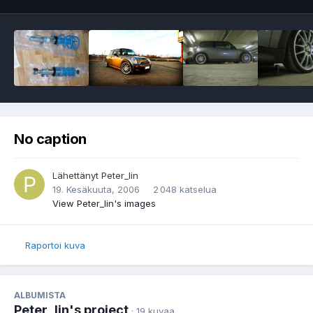
No caption
Lähettänyt
Peter_lin
19. Kesäkuuta, 2006
2 048 katselua
View Peter_lin's images
Raportoi kuva
ALBUMISTA
Peter_lin's project
· 19 kuvaa