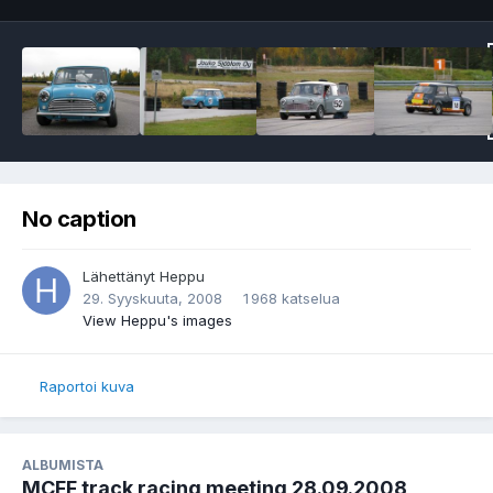
No caption
Lähettänyt
Heppu
29. Syyskuuta, 2008
1 968 katselua
View Heppu's images
Raportoi kuva
ALBUMISTA
MCFF track racing meeting 28.09.2008