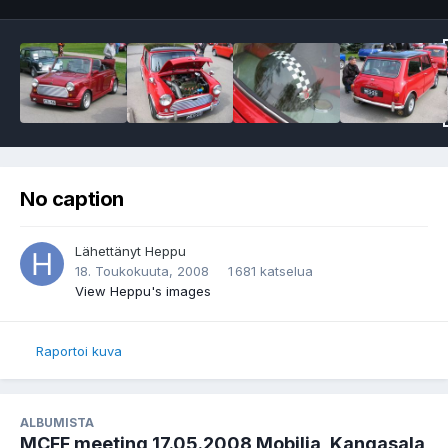
No caption
Lähettänyt
Heppu
18. Toukokuuta, 2008
1 681 katselua
View Heppu's images
Raportoi kuva
ALBUMISTA
MCFF meeting 17.05.2008 Mobilia, Kangasala