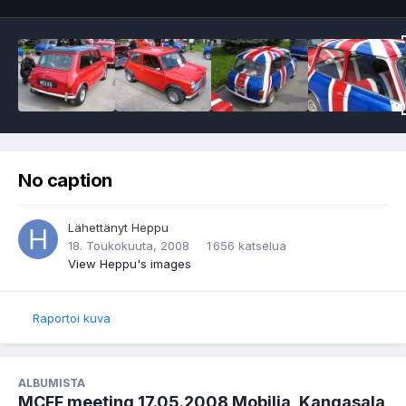
No caption
Lähettänyt
Heppu
18. Toukokuuta, 2008
1 656 katselua
View Heppu's images
Raportoi kuva
ALBUMISTA
MCFF meeting 17.05.2008 Mobilia, Kangasala