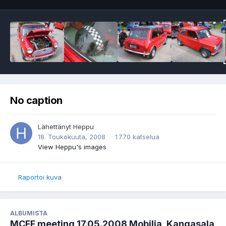
No caption
Lähettänyt
Heppu
18. Toukokuuta, 2008
1 770 katselua
View Heppu's images
Raportoi kuva
ALBUMISTA
MCFF meeting 17.05.2008 Mobilia, Kangasala