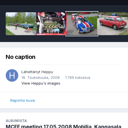
No caption
Lähettänyt
Heppu
18. Toukokuuta, 2008
1 789 katselua
View Heppu's images
Raportoi kuva
ALBUMISTA
MCFF meeting 17.05.2008 Mobilia, Kangasala