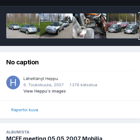
No caption
Lähettänyt
Heppu
6. Toukokuuta, 2007
1 376 katselua
View Heppu's images
Raportoi kuva
ALBUMISTA
MCFF meeting 05.05.2007 Mobilia,