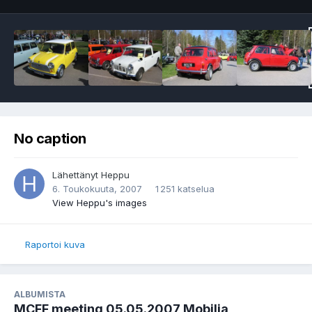
No caption
Lähettänyt
Heppu
6. Toukokuuta, 2007
1 251 katselua
View Heppu's images
Raportoi kuva
ALBUMISTA
MCFF meeting 05.05.2007 Mobilia,