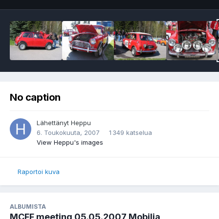
No caption
Lähettänyt
Heppu
6. Toukokuuta, 2007
1 349 katselua
View Heppu's images
Raportoi kuva
ALBUMISTA
MCFF meeting 05.05.2007 Mobilia,