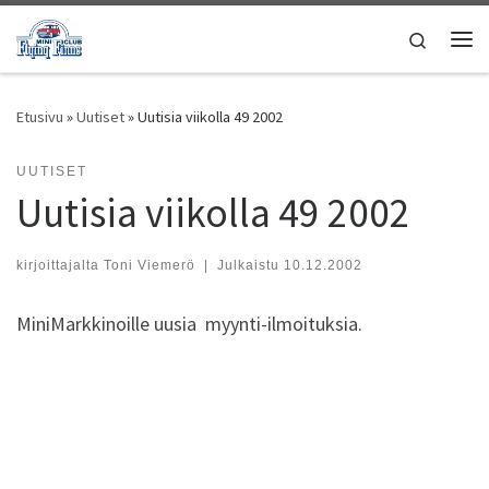
Skip to content
Search
Vali
Etusivu
»
Uutiset
»
Uutisia viikolla 49 2002
UUTISET
Uutisia viikolla 49 2002
kirjoittajalta
Toni Viemerö
|
Julkaistu
10.12.2002
MiniMarkkinoille uusia myynti-ilmoituksia.