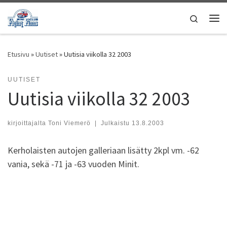
Skip to content
Search
Vali
Etusivu
»
Uutiset
»
Uutisia viikolla 32 2003
UUTISET
Uutisia viikolla 32 2003
kirjoittajalta
Toni Viemerö
|
Julkaistu
13.8.2003
Kerholaisten autojen galleriaan lisätty 2kpl vm. -62
vania, sekä -71 ja -63 vuoden Minit.