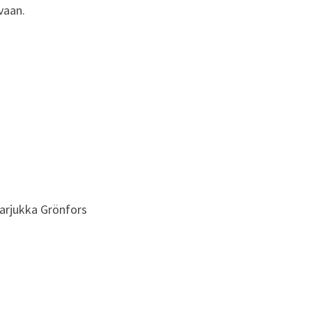
vaan.
Marjukka Grönfors