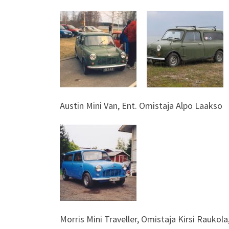
Austin Mini Van, Ent. Omistaja Alpo Laakso
Morris Mini Traveller, Omistaja Kirsi Raukola