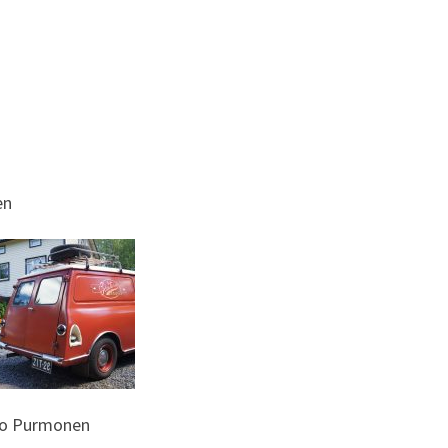
en
imo Purmonen