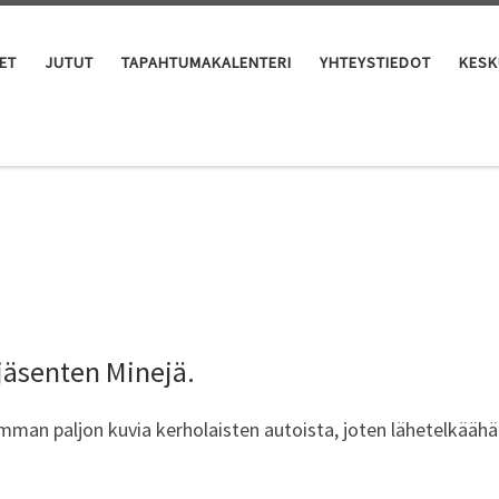
ET
JUTUT
TAPAHTUMAKALENTERI
YHTEYSTIEDOT
KESK
 jäsenten Minejä.
imman paljon kuvia kerholaisten autoista, joten lähetelkäähän v