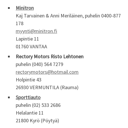
Minitron
Kaj Tarvainen & Anni Meriläinen, puhelin 0400-877
178
myynti@minitron.fi
Lapintie 11
01760 VANTAA
Rectory Motors Risto Lehtonen
puhelin (040) 564 7279
rectorymotors@hotmail.com
Holpintie 43
26930 VERMUNTILA (Rauma)
Sporttiauto
puhelin (02) 533 2686
Helalantie 11
21800 Kyrö (Pöytyä)