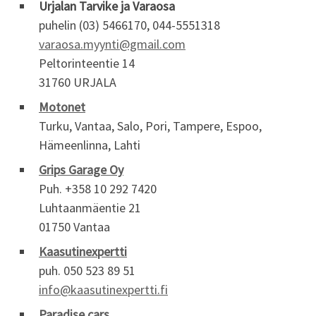
Urjalan Tarvike ja Varaosa
puhelin (03) 5466170, 044-5551318
varaosa.myynti@gmail.com
Peltorinteentie 14
31760 URJALA
Motonet
Turku, Vantaa, Salo, Pori, Tampere, Espoo,
Hämeenlinna, Lahti
Grips Garage Oy
Puh. +358 10 292 7420
Luhtaanmäentie 21
01750 Vantaa
Kaasutinexpertti
puh. 050 523 89 51
info@kaasutinexpertti.fi
Paradise cars