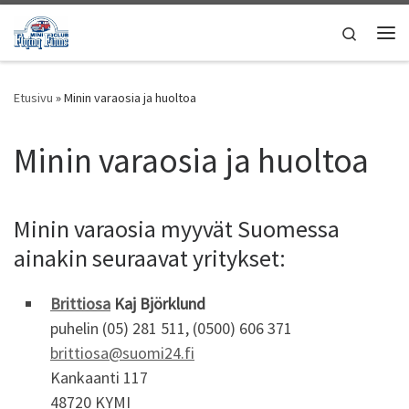
Skip to content
Search
Vali
Etusivu
»
Minin varaosia ja huoltoa
Minin varaosia ja huoltoa
Minin varaosia myyvät Suomessa
ainakin seuraavat yritykset:
Brittiosa
Kaj Björklund
puhelin (05) 281 511, (0500) 606 371
brittiosa@suomi24.fi
Kankaanti 117
48720 KYMI