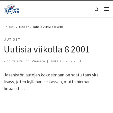
Skip to content
Search
Vali
Etusivu
»
Uutiset
»
Uutisia viikolla 8 2001
UUTISET
Uutisia viikolla 8 2001
kirjoittajalta
Toni Viemerö
|
Julkaistu
26.2.2001
Jäsenistön autojen kokoelmaan on saatu taas yksi
lisäys, joten kyllähän se kasvaa, mutta hieman
hitaaasti…