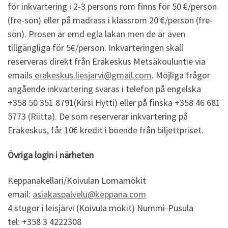
för inkvartering i 2-3 persons rom finns för 50 €/person
(fre-sön) eller på madrass i klassrom 20 €/person (fre-
sön). Prosen är emd egla lakan men de är även
tillgängliga för 5€/person. Inkvarteringen skall
reserveras direkt från Eräkeskus Metsäkouluntie via
emails
erakeskus.liesjarvi@gmail.com
. Möjliga frågor
angående inkvartering svaras i telefon på engelska
+358 50 351 8791(Kirsi Hytti) eller på finska +358 46 681
5773 (Riitta). De som reserverar inkvartering på
Eräkeskus, får 10€ kredit i boende från biljettpriset.
Övriga login i närheten
Keppanakellari/Koivulan Lomamökit
email:
asiakaspalvelu@keppana.com
4 stugor i leisjärvi (Koivula mökit) Nummi-Pusula
tel: +358 3 4222308