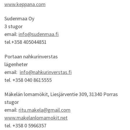
www.keppana.com
Sudenmaa Oy
3 stugor
email:
info@sudenmaa.fi
tel.+358 405044851
Portaan nahkurinverstas
lägenheter
email:
info@nahkurinverstas.fi
tel. +358 040 8615555
Mäkelän lomamökit, Liesjärventie 309, 31340 Porras
stugor
email:
ritu.makela@gmail.com
www.makelanlomamokit.net
tel. +358 0 5966357