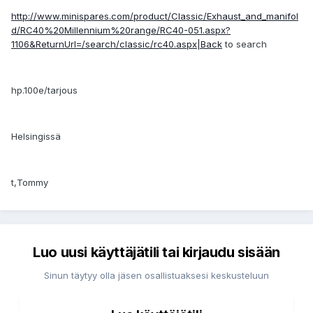
http://www.minispares.com/product/Classic/Exhaust_and_manifol
d/RC40%20Millennium%20range/RC40-051.aspx?
1106&ReturnUrl=/search/classic/rc40.aspx|Back
to search
hp.100e/tarjous
Helsingissä
t,Tommy
Luo uusi käyttäjätili tai kirjaudu sisään
Sinun täytyy olla jäsen osallistuaksesi keskusteluun