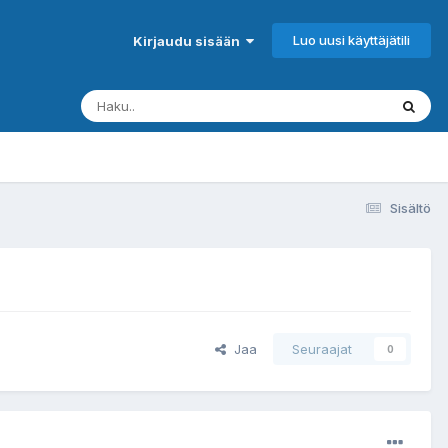
Luo uusi käyttäjätili
Kirjaudu sisään
Sisältö
Jaa
Seuraajat
0