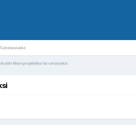
Tulostaulukko
Austin Maxi projektiksi tai varaosiksi
ksi