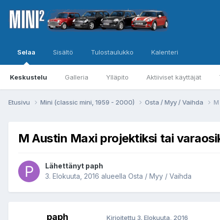
Selaa
Sisältö
Tulostaulukko
Kalenteri
Keskustelu
Galleria
Ylläpito
Aktiiviset käyttäjät
Etusivu
Mini (classic mini, 1959 - 2000)
Osta / Myy / Vaihda
M 
M Austin Maxi projektiksi tai varaosi
Lähettänyt
paph
3. Elokuuta, 2016
alueella
Osta / Myy / Vaihda
paph
Kirjoitettu
3. Elokuuta, 2016