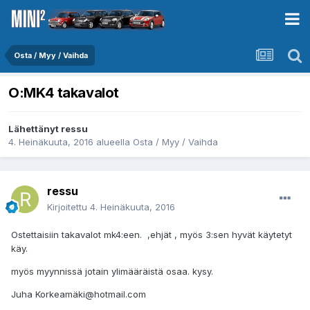
Osta / Myy / Vaihda
O:MK4 takavalot
Lähettänyt
ressu
4. Heinäkuuta, 2016
alueella
Osta / Myy / Vaihda
ressu
Kirjoitettu
4. Heinäkuuta, 2016
Ostettaisiin takavalot mk4:een. ,ehjät , myös 3:sen hyvät käytetyt
käy.
myös myynnissä jotain ylimääräistä osaa. kysy.
Juha Korkeamäki@hotmail.com